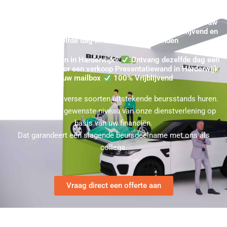
Koop Beurswand Harderwijk - Direct uw Gekochte Standbouw
Prijsindicatie in Harderwijk aanvragen ★ 100% Vrijblijvend en
dezelfde dag in uw mailbox verzonden
Beurswand Kopen in Harderwijk?
Ontvang dezelfde dag een
Prijsindicatie voor een verkoop Presentatiewand in Harderwijk
in uw mailbox
100% Vrijblijvend
U kunt bij ons diverse soorten uitstekende beursstands huren.
Kies hierbij het gewenste niveau van onze dienstverlening op
basis van uw financiën.
Dat garandeert een slagende beursdeelname met ons als
collega.
Vraag direct een offerte aan