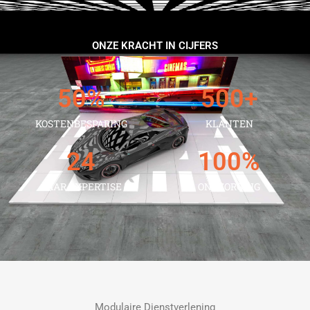
ONZE KRACHT IN CIJFERS
50
%
500
+
KOSTENBESPARING
KLANTEN
24
100
%
JAAR EXPERTISE
ONTZORGING
Modulaire Dienstverlening