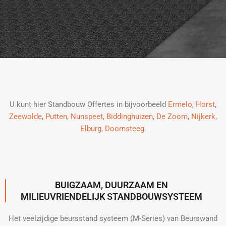
U kunt hier Standbouw Offertes in bijvoorbeeld
Ermelo
,
Horst
,
Zeewolde
,
Putten
,
Nunspeet
,
Biddinghuizen
,
De Zoom
,
Nijkerk
,
Elburg
,
Doornsteeg
.
BUIGZAAM, DUURZAAM EN
MILIEUVRIENDELIJK STANDBOUWSYSTEEM
Het veelzijdige beursstand systeem (M-Series) van Beurswand