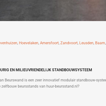
venhuizen
,
Hoevelaken
,
Amersfoort
,
Zandvoort
,
Leusden
,
Baarn
URIG EN MILIEUVRIENDELIJK STANDBOUWSYSTEEM
 van Beurswand is een zeer innovatief modulair standbouw-sys
le zelfbouw beursstands van huur-beursstand.nl?