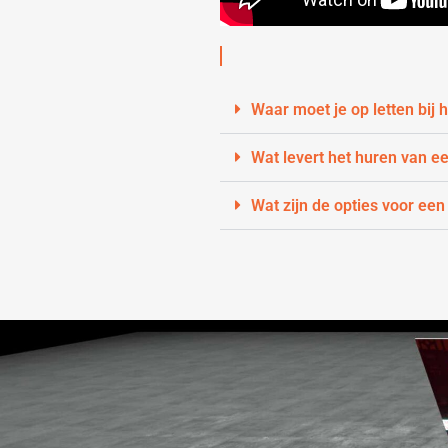
Waar moet je op letten bij
Wat levert het huren van e
Wat zijn de opties voor een