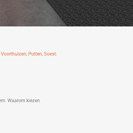
,
Voorthuizen
,
Putten
,
Soest
.
teem. Waarom kiezen