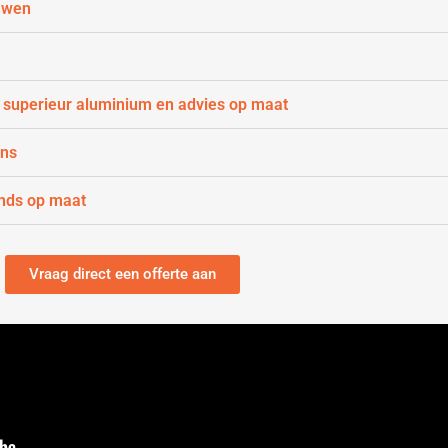
uwen
 superieur aluminium en advies op maat
gns
nds op maat
Vraag direct een offerte aan