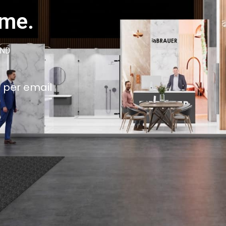
ame.
AND
 per email