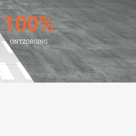
100
%
ONTZORGING