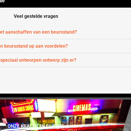
Veel gestelde vragen
 het aanschaffen van een beursstand?
en beursstand op aan voordelen?
 speciaal ontworpen ontwerp zijn er?
ONZE KRACHT IN CIJFERS