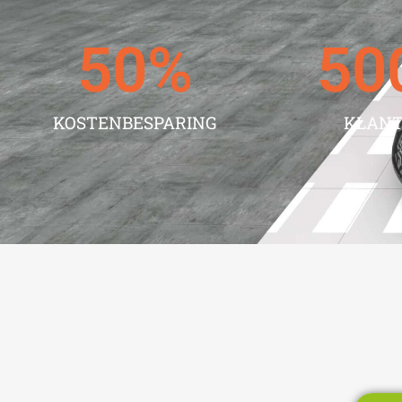
50
%
50
KOSTENBESPARING
KLAN