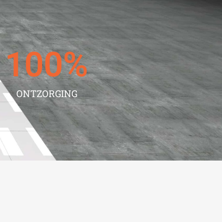
100
%
ONTZORGING