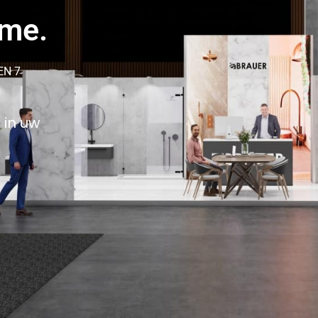
ame.
EN 7
 in uw