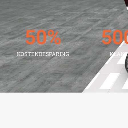
50
%
50
KOSTENBESPARING
KLAN