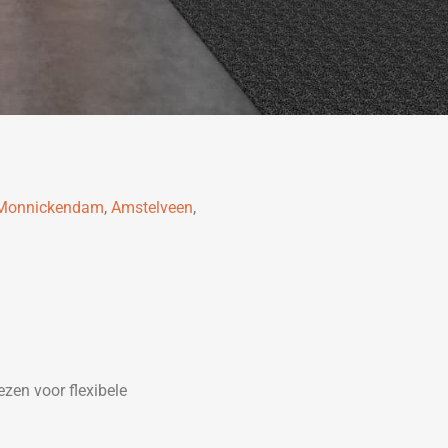
Monnickendam
,
Amstelveen
,
zen voor flexibele