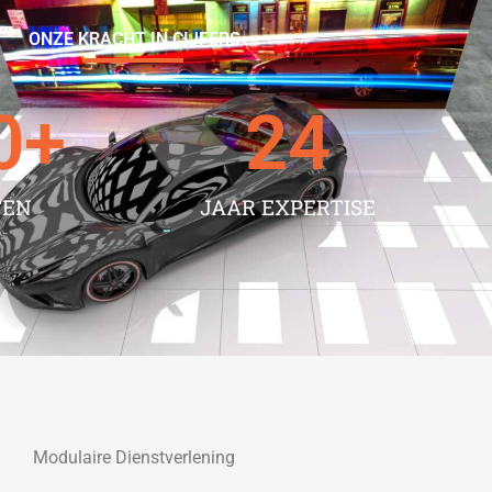
ONZE KRACHT IN CIJFERS
0
+
24
TEN
JAAR EXPERTISE
Modulaire Dienstverlening