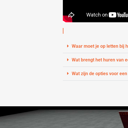
Waar moet je op letten bij
Wat brengt het huren van 
Wat zijn de opties voor een