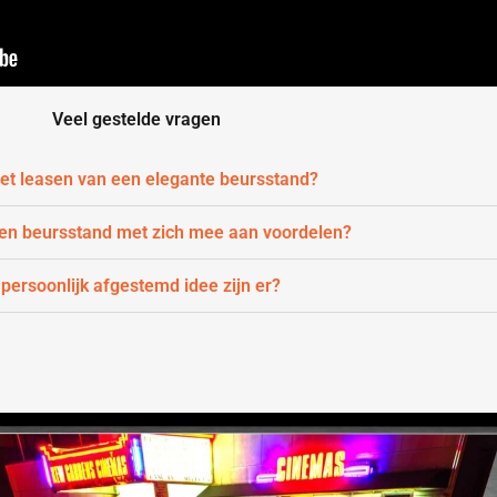
Veel gestelde vragen
 het leasen van een elegante beursstand?
een beursstand met zich mee aan voordelen?
 persoonlijk afgestemd idee zijn er?