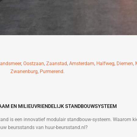
andsmeer
,
Oostzaan
,
Zaanstad
,
Amsterdam
,
Halfweg
,
Diemen
,
Zwanenburg
,
Purmerend
.
ZAAM EN MILIEUVRIENDELIJK STANDBOUWSYSTEEM
and is een innovatief modulair standbouw-systeem. Waarom kie
ouw beursstands van huur-beursstand.nl?