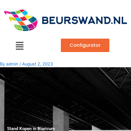
Skip
to
content
Main
Configurator
Menu
By
admin
/
August 2, 2023
Stand Kopen in Blaricum