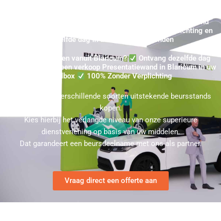
Koop Beurswand Blaricum - Direct uw Gekochte Beurswand
Offerte in Blaricum aanvragen ★ 100% Zonder Verplichting en
dezelfde dag in uw mailbox verzonden
Beurswand Kopen vanuit Blaricum?
Ontvang dezelfde dag
een Offerte voor een verkoop Presentatiewand in Blaricum in uw
mailbox
100% Zonder Verplichting
U kunt bij ons verschillende soorten uitstekende beursstands
kopen.
Kies hierbij het verlangde niveau van onze superieure
dienstverlening op basis van uw middelen.
Dat garandeert een beursdeelname met ons als partner.
Vraag direct een offerte aan