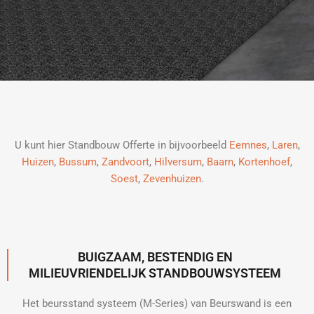
U kunt hier Standbouw Offerte in bijvoorbeeld
Eemnes
,
Laren
,
Huizen
,
Bussum
,
Zandvoort
,
Hilversum
,
Baarn
,
Kortenhoef
,
Soest
,
Zevenhuizen
.
BUIGZAAM, BESTENDIG EN
MILIEUVRIENDELIJK STANDBOUWSYSTEEM
Het beursstand systeem (M-Series) van Beurswand is een