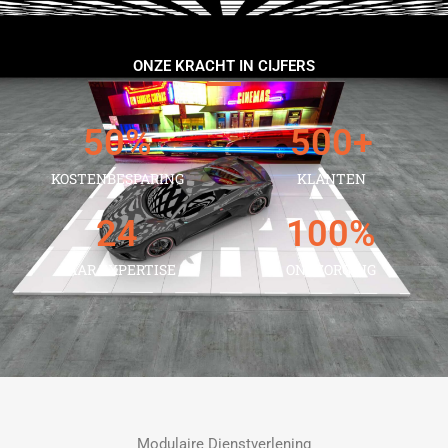
ONZE KRACHT IN CIJFERS
50
%
500
+
KOSTENBESPARING
KLANTEN
24
100
%
JAAR EXPERTISE
ONTZORGING
Modulaire Dienstverlening