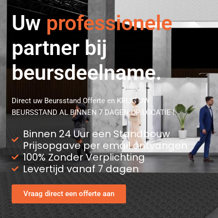
Uw
strategische
partner bij
beursdeelname.
Direct uw Beursstand Offerte en KRIJG UW
BEURSSTAND AL BINNEN 7 DAGEN OP LOCATIE !
Binnen 24 Uur een Standbouw
Prijsopgave per email ontvangen
100% Zonder Verplichting
Levertijd vanaf 7 dagen
Vraag direct een offerte aan