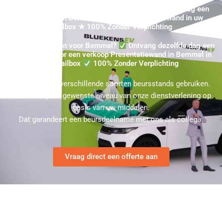
Koop uw Beurswand in Bemmel? Ontvang dezelfde dag een
Prijsopgave in Bemmel voor een Presentatiewand in uw
mailbox ★ 100% Zonder Verplichting
Beurswand Kopen voor Bemmel?
Ontvang dezelfde dag een
Prijsopgave voor een verkoop Presentatiewand in Bemmel in
uw mailbox
100% Zonder Verplichting
U kunt bij ons verschillende soorten beursstands gebruiken.
Kies hierbij het gewenste niveau van onze dienstverlening op
basis van uw middelen.
Dat garandeert een beursdeelname met ons als collega.
Vraag direct een offerte aan