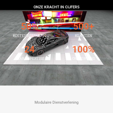
ONZE KRACHT IN CIJFERS
50
%
500
+
KOSTENBESPARING
KLANTEN
24
100
%
JAAR EXPERTISE
ONTZORGING
Modulaire Dienstverlening