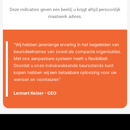
Deze indicaties geven een beeld, u krijgt altijd persoonlijk
maatwerk advies.
"Wij hebben jarenlange ervaring in het begeleiden van
beursdeelnames van zowel als compacte organisaties.
Met ons aanpasbare systeem heeft u flexibiliteit.
Doordat u onze indrukwekkende beursstands kunt
kopen hebben wij een betaalbare oplossing voor uw
wensen en voorkeuren"
Lennart Keizer - CEO