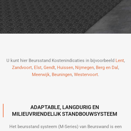
U kunt hier Beursstand Kostenindicaties in bijvoorbeeld
Lent
,
Zandvoort
,
Elst
,
Gendt
,
Huissen
,
Nijmegen
,
Berg en Dal
,
Meerwijk
,
Beuningen
,
Westervoort
.
ADAPTABLE, LANGDURIG EN
MILIEUVRIENDELIJK STANDBOUWSYSTEEM
Het beursstand systeem (M-Series) van Beurswand is een