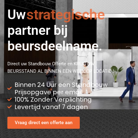
Uw
strategische
partner bij
beursdeelname.
Direct uw Standbouw Offerte en KRIJG UW
BEURSSTAND AL BINNEN EEN WEEK OP LOCATIE !
Binnen 24 Uur een Standbouw
Prijsopgave per email
100% Zonder Verplichting
Levertijd vanaf 7 dagen
Vraag direct een offerte aan